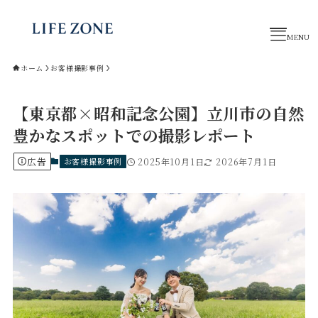
ホーム
お客様撮影事例
トップページ
【東京都×昭和記念公園】立川市の自然
撮影プラン
豊かなスポットでの撮影レポート
制作事例
お役立ちコラム
広告
お客様撮影事例
2025年10月1日
2026年7月1日
業務提携パートナー
スタッフ紹介
お問い合わせ
公式LINE