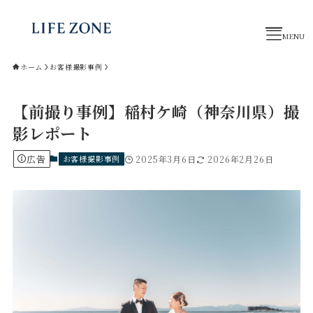
ホーム
お客様撮影事例
トップページ
【前撮り事例】稲村ケ崎（神奈川県）撮
撮影プラン
影レポート
制作事例
お役立ちコラム
広告
お客様撮影事例
2025年3月6日
2026年2月26日
業務提携パートナー
スタッフ紹介
お問い合わせ
公式LINE