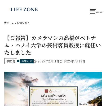
ホーム
お知らせ
トップページ
【ご報告】カメラマンの髙橋がベトナ
撮影プラン
ム・ハノイ大学の芸術客員教授に就任い
制作事例
お役立ちコラム
たしました
業務提携パートナー
スタッフ紹介
広告
お知らせ
2025年2月11日
2025年7月13日
お問い合わせ
公式LINE